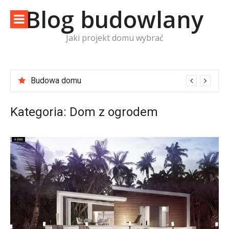
Skip
Blog budowlany
to
content
Jaki projekt domu wybrać
Budowa domu
Usługi biura Z500
Kategoria:
Dom z ogrodem