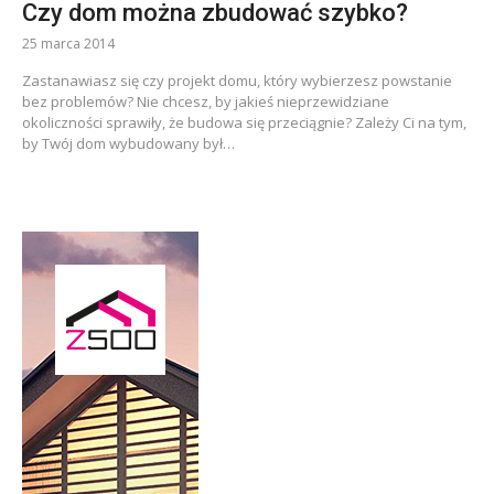
Czy dom można zbudować szybko?
25 marca 2014
Zastanawiasz się czy projekt domu, który wybierzesz powstanie
bez problemów? Nie chcesz, by jakieś nieprzewidziane
okoliczności sprawiły, że budowa się przeciągnie? Zależy Ci na tym,
by Twój dom wybudowany był…