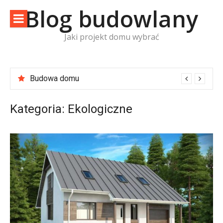
Skip
Blog budowlany
to
content
Jaki projekt domu wybrać
Budowa domu
Usługi biura Z500
Kategoria:
Ekologiczne