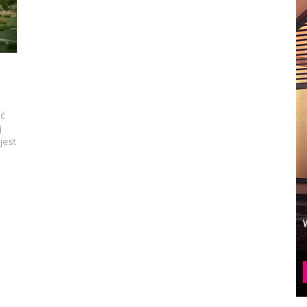
ać
j
jest
…