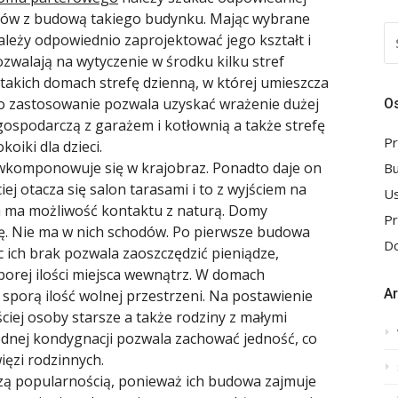
lemów z budową takiego budynku. Mając wybrane
S
eży odpowiednio zaprojektować jego kształt i
FO
walają na wytyczenie w środku kilku stref
akich domach strefę dzienną, w której umieszcza
. To zastosowanie pozwala uzyskać wrażenie dużej
Os
gospodarczą z garażem i kotłownią a także strefę
Pr
koiki dla dzieci.
wkomponowuje się w krajobraz. Ponadto daje on
B
ej otacza się salon tarasami i to z wyjściem na
Us
a ma możliwość kontaktu z naturą. Domy
P
ę. Nie ma w nich schodów. Po pierwsze budowa
Do
c ich brak pozwala zaoszczędzić pieniądze,
porej ilości miejsca wewnątrz. W domach
A
sporą ilość wolnej przestrzeni. Na postawienie
iej osoby starsze a także rodziny z małymi
ednej kondygnacji pozwala zachować jedność, co
ięzi rodzinnych.
zą popularnością, ponieważ ich budowa zajmuje