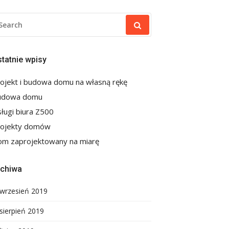
EARCH
R:
tatnie wpisy
ojekt i budowa domu na własną rękę
udowa domu
ługi biura Z500
rojekty domów
m zaprojektowany na miarę
rchiwa
wrzesień 2019
sierpień 2019