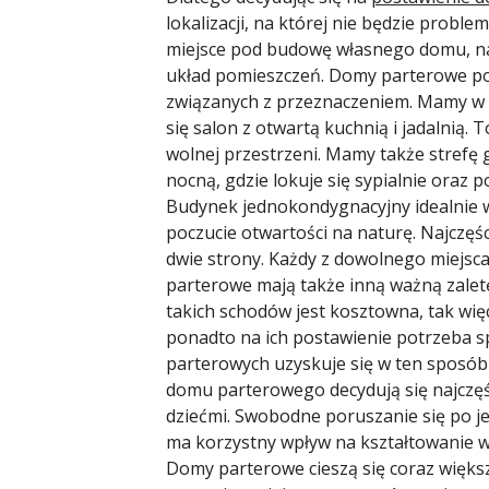
lokalizacji, na której nie będzie prob
miejsce pod budowę własnego domu, nal
układ pomieszczeń. Domy parterowe poz
związanych z przeznaczeniem. Mamy w t
się salon z otwartą kuchnią i jadalnią
wolnej przestrzeni. Mamy także strefę 
nocną, gdzie lokuje się sypialnie oraz po
Budynek jednokondygnacyjny idealnie 
poczucie otwartości na naturę. Najczęści
dwie strony. Każdy z dowolnego miejsc
parterowe mają także inną ważną zalet
takich schodów jest kosztowna, tak wię
ponadto na ich postawienie potrzeba s
parterowych uzyskuje się w ten sposób 
domu parterowego decydują się najczęśc
dziećmi. Swobodne poruszanie się po j
ma korzystny wpływ na kształtowanie w
Domy parterowe cieszą się coraz więks