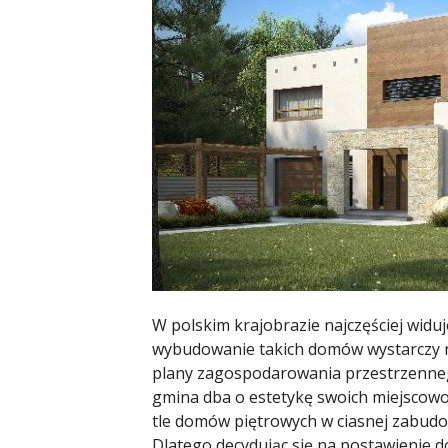
W polskim krajobrazie najczęściej widuje
wybudowanie takich domów wystarczy ni
plany zagospodarowania przestrzenneg
gmina dba o estetykę swoich miejscowoś
tle domów piętrowych w ciasnej zabudo
Dlatego decydując się na
postawienie 