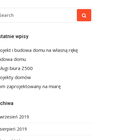
EARCH
R:
tatnie wpisy
ojekt i budowa domu na własną rękę
udowa domu
ługi biura Z500
rojekty domów
m zaprojektowany na miarę
rchiwa
wrzesień 2019
sierpień 2019