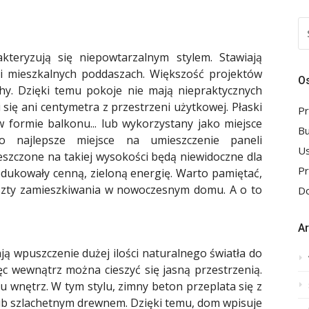
S
FO
kteryzują się niepowtarzalnym stylem. Stawiają
 mieszkalnych poddaszach. Większość projektów
Os
. Dzięki temu pokoje nie mają niepraktycznych
i się ani centymetra z przestrzeni użytkowej. Płaski
Pr
formie balkonu... lub wykorzystany jako miejsce
B
 najlepsze miejsce na umieszczenie paneli
Us
eszczone na takiej wysokości będą niewidoczne dla
P
odukowały cenną, zieloną energię. Warto pamiętać,
szty zamieszkiwania w nowoczesnym domu. A o to
Do
A
ją wpuszczenie dużej ilości naturalnego światła do
ęc wewnątrz można cieszyć się jasną przestrzenią.
 wnętrz. W tym stylu, zimny beton przeplata się z
ub szlachetnym drewnem. Dzięki temu, dom wpisuje