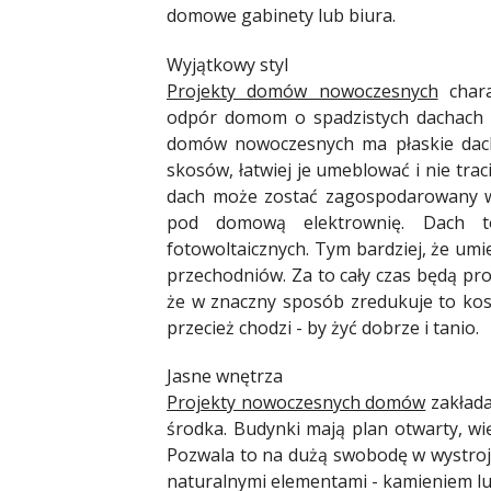
domowe gabinety lub biura.
Wyjątkowy styl
Projekty domów nowoczesnych
chara
odpór domom o spadzistych dachach i
domów nowoczesnych ma płaskie dachy
skosów, łatwiej je umeblować i nie trac
dach może zostać zagospodarowany w 
pod domową elektrownię. Dach to
fotowoltaicznych. Tym bardziej, że umi
przechodniów. Za to cały czas będą pr
że w znaczny sposób zredukuje to ko
przecież chodzi - by żyć dobrze i tanio.
Jasne wnętrza
Projekty nowoczesnych domów
zakłada
środka. Budynki mają plan otwarty, wi
Pozwala to na dużą swobodę w wystroju
naturalnymi elementami - kamieniem l