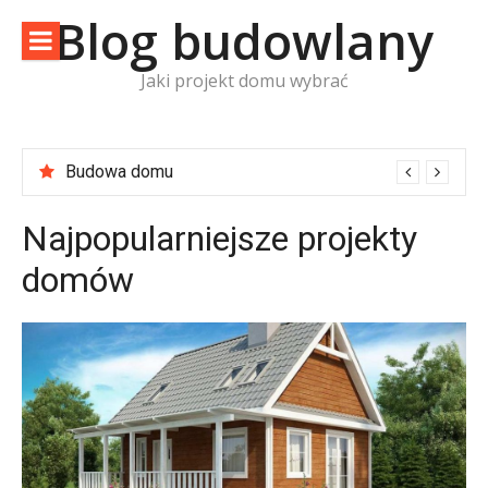
Skip
Blog budowlany
to
content
Jaki projekt domu wybrać
Budowa domu
Usługi biura Z500
Najpopularniejsze projekty
domów