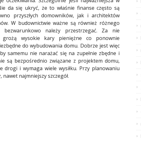
 oczekiwania. Szczególnie jeśli najważniejsza w
e da się ukryć, że to właśnie finanse często są
ówno przyszłych domowników, jak i architektów
omów. W budownictwie ważne są również różnego
e bezwarunkowo należy przestrzegać. Za nie
w grożą wysokie kary pieniężne co ponownie
niezbędne do wybudowania domu. Dobrze jest więc
eby samemu nie narażać się na zupełnie zbędne i
nie są bezpośrednio związane z projektem domu,
le drogi i wymaga wiele wysiłku. Przy planowaniu
 nawet najmniejszy szczegół.