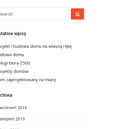
EARCH
R:
tatnie wpisy
ojekt i budowa domu na własną rękę
udowa domu
ługi biura Z500
rojekty domów
m zaprojektowany na miarę
rchiwa
wrzesień 2019
sierpień 2019