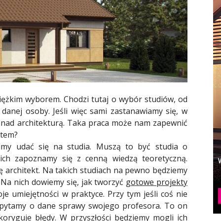
iężkim wyborem. Chodzi tutaj o wybór studiów, od
 danej osoby. Jeśli więc sami zastanawiamy się, w
 nad architekturą. Taka praca może nam zapewnić
ktem?
my udać się na studia. Muszą to być studia o
ich zapoznamy się z cenną wiedzą teoretyczną.
ę architekt. Na takich studiach na pewno będziemy
 Na nich dowiemy się, jak tworzyć
gotowe projekty
e umiejętności w praktyce. Przy tym jeśli coś nie
 spytamy o dane sprawy swojego profesora. To on
koryguje błędy. W przyszłości będziemy mogli ich