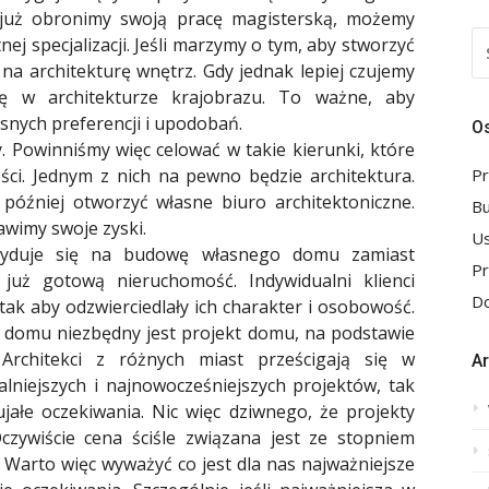
 już obronimy swoją pracę magisterską, możemy
S
ej specjalizacji. Jeśli marzymy o tym, aby stworzyć
FO
a architekturę wnętrz. Gdy jednak lepiej czujemy
ię w architekturze krajobrazu. To ważne, aby
snych preferencji i upodobań.
Os
. Powinniśmy więc celować w takie kierunki, które
ści. Jednym z nich na pewno będzie architektura.
Pr
 później otworzyć własne biuro architektoniczne.
B
imy swoje zyski.
Us
ecyduje się na budowę własnego domu zamiast
P
uż gotową nieruchomość. Indywidualni klienci
Do
 tak aby odzwierciedlały ich charakter i osobowość.
omu niezbędny jest projekt domu, na podstawie
rchitekci z różnych miast prześcigają się w
A
lniejszych i najnowocześniejszych projektów, tak
jałe oczekiwania. Nic więc dziwnego, że projekty
ywiście cena ściśle związana jest ze stopniem
arto więc wyważyć co jest dla nas najważniejsze