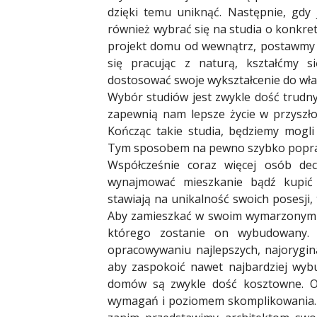
dzięki temu uniknąć. Następnie, gdy
również wybrać się na studia o konkretn
projekt domu od wewnątrz, postawmy n
się pracując z naturą, kształćmy s
dostosować swoje wykształcenie do wła
Wybór studiów jest zwykle dość trudny
zapewnią nam lepsze życie w przyszło
Kończąc takie studia, będziemy mogli
Tym sposobem na pewno szybko popraw
Współcześnie coraz więcej osób d
wynajmować mieszkanie bądź kupić j
stawiają na unikalność swoich posesji,
Aby zamieszkać w swoim wymarzonym d
którego zostanie on wybudowany. A
opracowywaniu najlepszych, najorygina
aby zaspokoić nawet najbardziej wybu
domów są zwykle dość kosztowne. Ocz
wymagań i poziomem skomplikowania. W