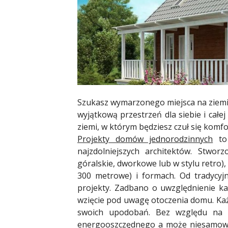
Szukasz wymarzonego miejsca na ziemi.
wyjątkową przestrzeń dla siebie i całe
ziemi, w którym będziesz czuł się komf
Projekty domów jednorodzinnych
to
najzdolniejszych architektów. Stwor
góralskie, dworkowe lub w stylu retro)
300 metrowe) i formach. Od tradycyj
projekty. Zadbano o uwzględnienie ka
wzięcie pod uwagę otoczenia domu. Ka
swoich upodobań. Bez względu na 
energooszczędnego a może niesamowici