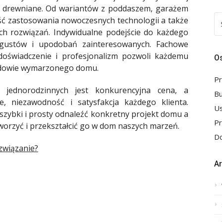
 drewniane. Od wariantów z poddaszem, garażem
S
ć zastosowania nowoczesnych technologii a także
FO
ch rozwiązań. Indywidualne podejście do każdego
 gustów i upodobań zainteresowanych. Fachowe
 doświadczenie i profesjonalizm pozwoli każdemu
Os
budowie wymarzonego domu.
Pr
 jednorodzinnych jest konkurencyjna cena, a
B
, niezawodność i satysfakcja każdego klienta.
Us
szybki i prosty odnaleźć konkretny projekt domu a
P
orzyć i przekształcić go w dom naszych marzeń.
Do
związanie?
A