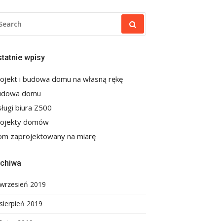
EARCH
R:
tatnie wpisy
ojekt i budowa domu na własną rękę
udowa domu
ługi biura Z500
rojekty domów
m zaprojektowany na miarę
rchiwa
wrzesień 2019
sierpień 2019