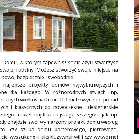
 Domu, w którym zapewnisz sobie azyl i stworzysz
j swojej rodziny. Możesz stworzyć swoje miejsce na
ortowo, bezpiecznie i swobodnie.
 najlepsze
projekty domów
najwybitniejszych i
zone dla każdego. W różnorodnych stylach (np.
, różnych wielkościach (od 100 metrowych po ponad
nych i klasycznych po nowoczesne i designerskie
żdego, nawet najdrobniejszego szczegółu jak np.
żdy znajdzie swój wymarzony projekt domu według
to, czy szuka domu parterowego, piętrowego,
e wyszukanej i ekskluzywnej willi czy wytwornej