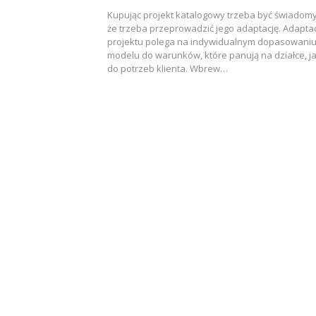
Kupując projekt katalogowy trzeba być świadom
że trzeba przeprowadzić jego adaptację. Adapta
projektu polega na indywidualnym dopasowani
modelu do warunków, które panują na działce, ja
do potrzeb klienta. Wbrew…
Nawigacja
po
wpisach