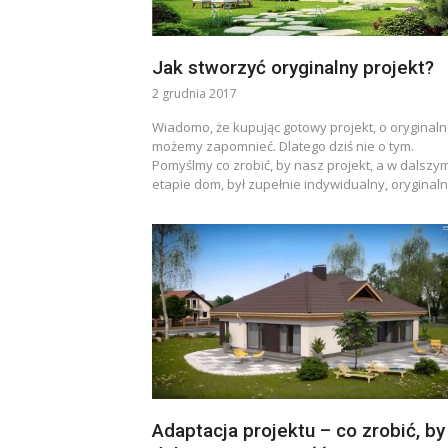
Jak stworzyć oryginalny projekt?
2 grudnia 2017
Wiadomo, że kupując gotowy projekt, o oryginaln
możemy zapomnieć. Dlatego dziś nie o tym.
Pomyślmy co zrobić, by nasz projekt, a w dalszy
etapie dom, był zupełnie indywidualny, oryginaln
Adaptacja projektu – co zrobić, by