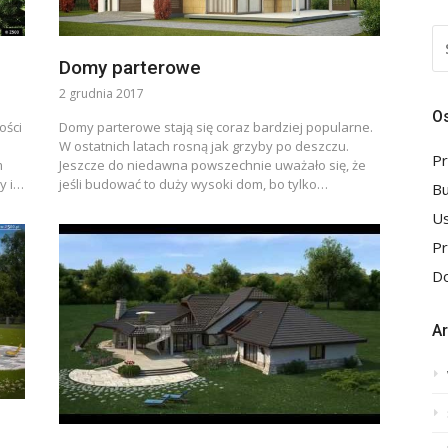
S
FO
Domy parterowe
2 grudnia 2017
Os
ości
Domy parterowe stają się coraz bardziej popularne.
W ostatnich latach rosną jak grzyby po deszczu.
Pr
m
Jeszcze do niedawna powszechnie uważało się, że
y i…
jeśli budować to duży wysoki dom, bo tylko…
B
Us
P
Do
A