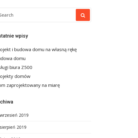
EARCH
R:
tatnie wpisy
ojekt i budowa domu na własną rękę
udowa domu
ługi biura Z500
rojekty domów
m zaprojektowany na miarę
rchiwa
wrzesień 2019
sierpień 2019