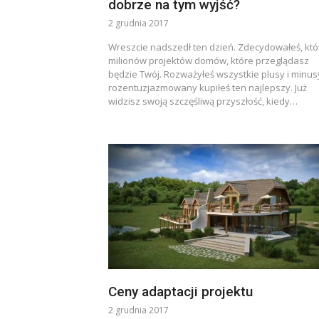
dobrze na tym wyjść?
2 grudnia 2017
Wreszcie nadszedł ten dzień. Zdecydowałeś, któ
milionów projektów domów, które przeglądasz
będzie Twój. Rozważyłeś wszystkie plusy i minusy
rozentuzjazmowany kupiłeś ten najlepszy. Już
widzisz swoją szczęśliwą przyszłość, kiedy…
Ceny adaptacji projektu
2 grudnia 2017