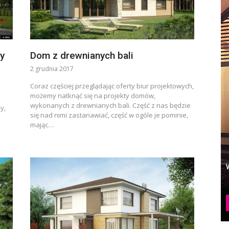
dy
Dom z drewnianych bali
2 grudnia 2017
Coraz częściej przeglądając oferty biur projektowych,
możemy natknąć się na projekty domów,
wykonanych z drewnianych bali. Część z nas będzie
y,
się nad nimi zastanawiać, część w ogóle je pominie,
mając…