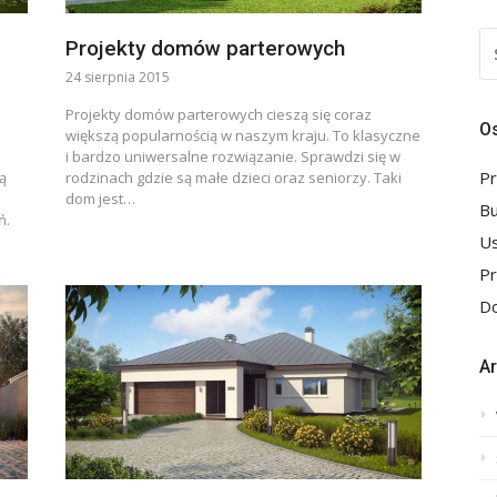
S
Projekty domów parterowych
FO
24 sierpnia 2015
Projekty domów parterowych cieszą się coraz
Os
większą popularnością w naszym kraju. To klasyczne
i bardzo uniwersalne rozwiązanie. Sprawdzi się w
Pr
ą
rodzinach gdzie są małe dzieci oraz seniorzy. Taki
dom jest…
B
ń.
Us
P
Do
A