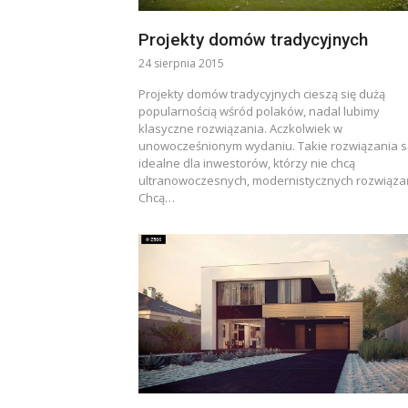
Projekty domów tradycyjnych
24 sierpnia 2015
Projekty domów tradycyjnych cieszą się dużą
popularnością wśród polaków, nadal lubimy
klasyczne rozwiązania. Aczkolwiek w
unowocześnionym wydaniu. Takie rozwiązania s
idealne dla inwestorów, którzy nie chcą
ultranowoczesnych, modernistycznych rozwiąza
Chcą…