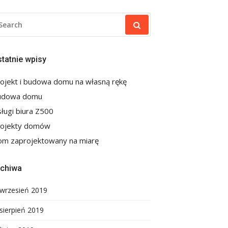
EARCH
R:
tatnie wpisy
ojekt i budowa domu na własną rękę
udowa domu
ługi biura Z500
rojekty domów
m zaprojektowany na miarę
rchiwa
wrzesień 2019
sierpień 2019