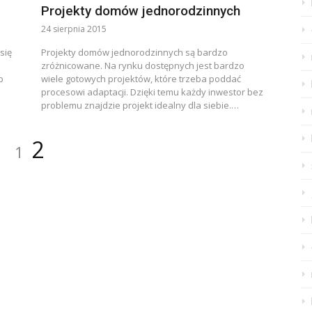
Projekty domów jednorodzinnych
24 sierpnia 2015
się
Projekty domów jednorodzinnych są bardzo
zróżnicowane. Na rynku dostępnych jest bardzo
b
wiele gotowych projektów, które trzeba poddać
procesowi adaptacji. Dzięki temu każdy inwestor bez
problemu znajdzie projekt idealny dla siebie.…
Page
Page
2
1