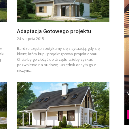
Adaptacja Gotowego projektu
24 sierpnia 2015
w
Bardzo często spotykamy się z sytuacją, gdy się
aki
klient, który kupił projekt gotowy projekt domu.
ą
Chciałby go złożyć do Urzędu, ażeby zyskać
pozwolenie na budowę. Urzędnik odsyła go z
niczym…